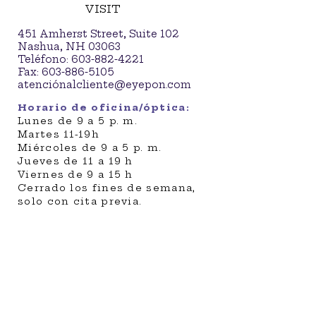
VISIT
451 Amherst Street, Suite 102
Nashua, NH 03063
Teléfono:
603-882-4221
Fax:
603-886-5105
atenció
nalcliente@eyepon.com
Horario de oficina/óptica:
Lunes de 9 a 5 p. m.
Martes 11-19h
Miércoles de 9 a 5 p. m.
Jueves de 11 a 19 h
Viernes de 9 a 15 h
Cerrado los fines de semana,
solo con cita previa.