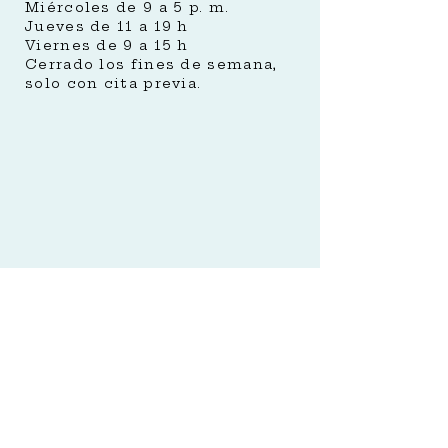
Miércoles de 9 a 5 p. m.
Jueves de 11 a 19 h
Viernes de 9 a 15 h
Cerrado los fines de semana,
solo con cita previa.
Schedule An Appointment
Order Contacts