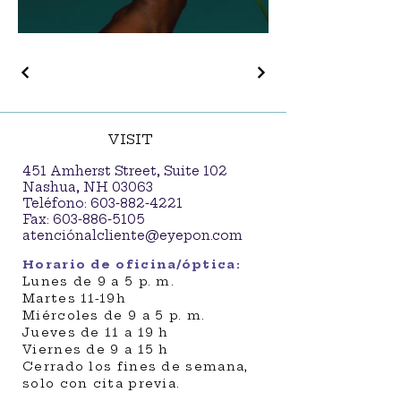
VISIT
451 Amherst Street, Suite 102
Nashua, NH 03063
Teléfono:
603-882-4221
Fax:
603-886-5105
atenció
nalcliente@eyepon.com
Horario de oficina/óptica:
Lunes de 9 a 5 p. m.
Martes 11-19h
Miércoles de 9 a 5 p. m.
Jueves de 11 a 19 h
Viernes de 9 a 15 h
Cerrado los fines de semana,
solo con cita previa.