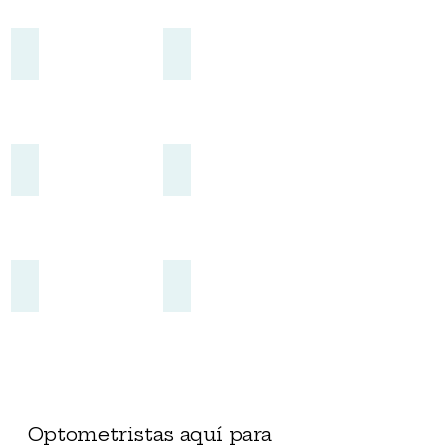
Schedule An Appointment
Order Contacts
Patient Forms
Browse Frames
Contact Us
Our Providers
Optometristas aquí para