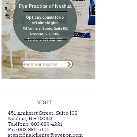
Eye Practice of Nashua
Óptica y consultorio
oftalmológico
451 Amherst Street, Suite 102
Nashua, NH, 03063
Teléfono:
603-882-4221
Reservar examen de la vista
VISIT
451 Amherst Street, Suite 102
Nashua, NH 03063
Teléfono:
603-882-4221
Fax:
603-886-5105
atenció
nalcliente@eyepon.com