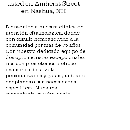
usted en Amherst Street
en Nashua, NH
Bienvenido a nuestra clínica de
atención oftalmológica, donde
con orgullo hemos servido a la
comunidad por más de 75 años.
Con nuestro dedicado equipo de
dos optometristas excepcionales,
nos comprometemos a ofrecer
exámenes de la vista
personalizados y gafas graduadas
adaptadas a sus necesidades
específicas. Nuestros
recepcionistas y ópticos le
ayudarán a comprender sus
opciones de seguro. Siempre le
ofrecerán un resumen claro y
honesto de sus beneficios, lo que
le permitirá tomar decisiones