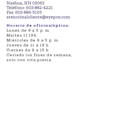
Nashua, NH 03063
Teléfono:
603-882-4221
Fax:
603-886-5105
atenció
nalcliente@eyepon.com
Horario de oficina/óptica:
Lunes de 9 a 5 p. m.
Martes 11-19h
Miércoles de 9 a 5 p. m.
Jueves de 11 a 19 h
Viernes de 9 a 15 h
Cerrado los fines de semana,
solo con cita previa.