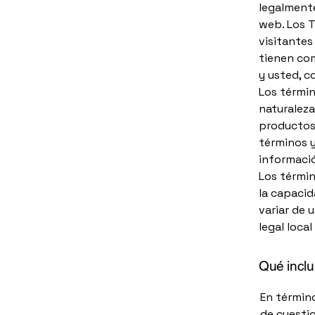
legalmente
web. Los T
visitantes 
tienen com
y usted, c
Los términ
naturaleza
productos 
términos y
informació
Los términ
la capacid
variar de 
legal loca
Qué inclu
En términ
de cuestio