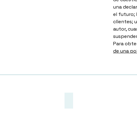
una declar
el futuro;
clientes; 
autor, cua
suspender
Para obte
de una po
Schedule An Appointment