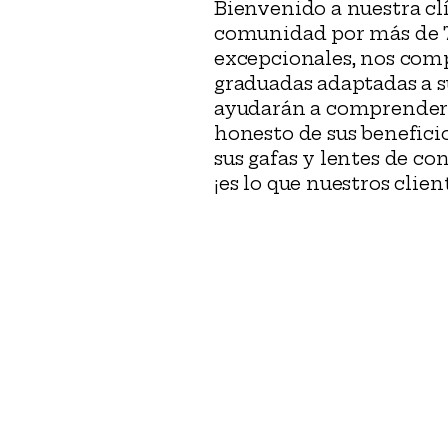
Bienvenido a nuestra cl
comunidad por más de 7
excepcionales, nos comp
graduadas adaptadas a su
ayudarán a comprender s
honesto de sus benefici
sus gafas y lentes de co
¡es lo que nuestros clie
Práctica ocular de
Nashua
451 Amherst Street, Suite 1
Nashua, NH 03063
Teléfono: 603-882-4221
Fax: 603-886-5105
atenció
nalcliente@eyepon.
m