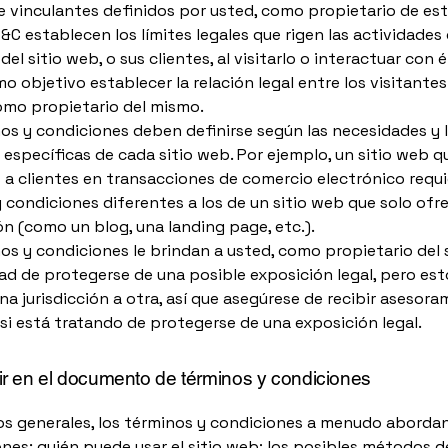
 vinculantes definidos por usted, como propietario de est
&C establecen los límites legales que rigen las actividades 
del sitio web, o sus clientes, al visitarlo o interactuar con é
o objetivo establecer la relación legal entre los visitantes 
omo propietario del mismo.
os y condiciones deben definirse según las necesidades y 
 específicas de cada sitio web. Por ejemplo, un sitio web q
a clientes en transacciones de comercio electrónico requi
 condiciones diferentes a los de un sitio web que solo ofr
n (como un blog, una landing page, etc.).
os y condiciones le brindan a usted, como propietario del 
ad de protegerse de una posible exposición legal, pero es
una jurisdicción a otra, así que asegúrese de recibir asesor
l si está tratando de protegerse de una exposición legal.
ir en el documento de términos y condiciones
os generales, los términos y condiciones a menudo abordan
nes: quién puede usar el sitio web; los posibles métodos d