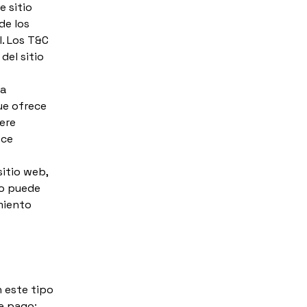
e sitio
de los
l. Los T&C
del sitio
la
ue ofrece
ere
ece
sitio web,
to puede
amiento
 este tipo
e pago;