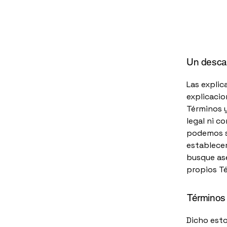
Un descar
Las explic
explicacio
Términos 
legal ni 
podemos s
establecer
busque ase
propios T
Términos 
Dicho esto