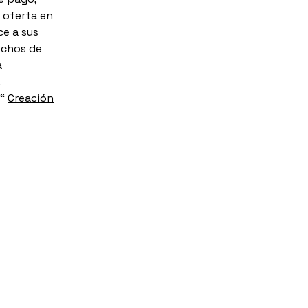
 oferta en
ce a sus
echos de
a
.
 “
Creación
t Forms