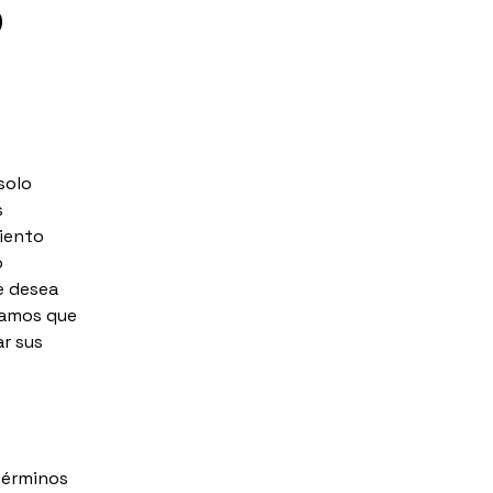
s
solo
s
iento
o
e desea
damos que
r sus
términos